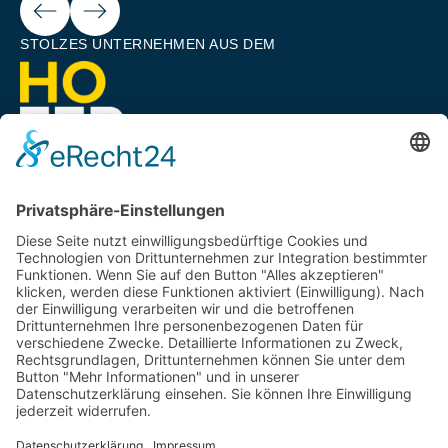
Next
ious
STOLZES UNTERNEHMEN AUS DEM
EIN UNTERNEHMEN VON