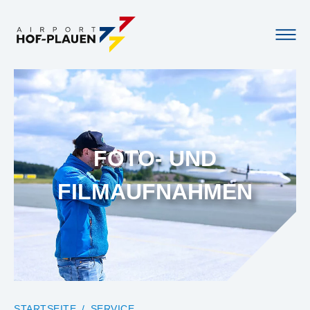
FOTO- UND
FILMAUFNAHMEN
YOU ARE HERE:
STARTSEITE
SERVICE